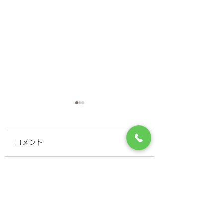
【重要】2026年8月1
日からの健康保険証の
コメント
お取り扱いについて
制度の改定に伴い、2026
年8月1日（土）より、医
療機関窓口での保険資格の
＊夏期休暇のお知
コメントを追加…
確認方法が変更となりま
＊
す。 これまで移行措置
（猶予期間）として従来の